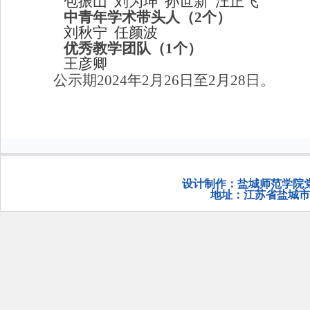
包振山
刘为坤
孙世新
汪正飞
中青年学术带头人（
2
个）
刘秋宁
任颜波
优秀教学团队（
1
个）
王彦卿
公示期
2024
年
2
月
26
日至
2
月
28
日。
设计制作：盐城师范学院党
地址：江苏省盐城市希